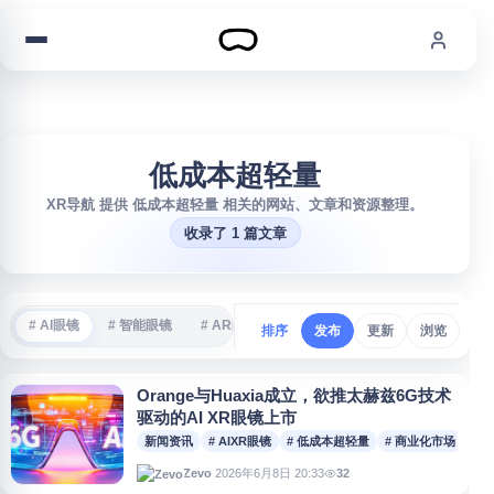
跳到内容
低成本超轻量
XR导航 提供 低成本超轻量 相关的网站、文章和资源整理。
收录了 1 篇文章
# AI眼镜
# 智能眼镜
# AR眼镜
# VR游戏
# 沉浸式体验
#
排序
发布
更新
浏览
Orange与Huaxia成立，欲推太赫兹6G技术
驱动的AI XR眼镜上市
新闻资讯
# AIXR眼镜
# 低成本超轻量
# 商业化市场
# 
2026年6月8日 20:33
32
Zevo