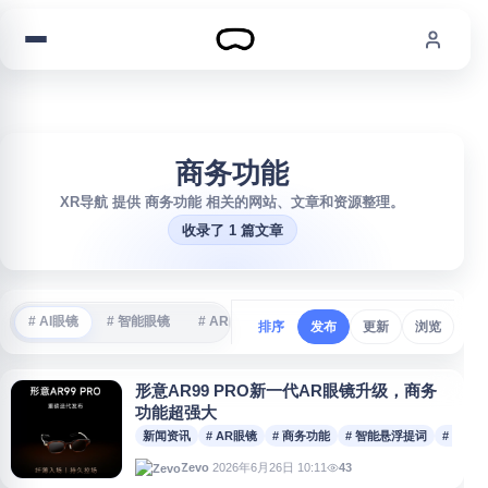
跳到内容
商务功能
XR导航 提供 商务功能 相关的网站、文章和资源整理。
收录了 1 篇文章
# AI眼镜
# 智能眼镜
# AR眼镜
# VR游戏
# 沉浸式体验
#
排序
发布
更新
浏览
形意AR99 PRO新一代AR眼镜升级，商务
功能超强大
新闻资讯
# AR眼镜
# 商务功能
# 智能悬浮提词
# 智能
2026年6月26日 10:11
43
Zevo