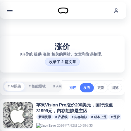
跳到内容
涨价
XR导航 提供 涨价 相关的网站、文章和资源整理。
收录了 2 篇文章
# AI眼镜
# 智能眼镜
# AR眼镜
# VR游戏
# 沉浸式体验
#
排序
发布
更新
浏览
苹果Vision Pro涨价200美元，国行涨至
31999元，内存短缺是主因
新闻资讯
# 产品线
# 内存短缺
# 成本上涨
# 涨价
2026年7月2日 10:58
33
Zevo