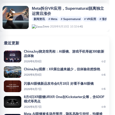
Meta拆分VR应用，Supernatural脱离独立
运营且涨价
新闻资讯
# Meta
# Supernatural
# VR应用
# 涨价
2026年6月10日 10:32
41
Zevo
最近更新
ChinaJoy骁龙馆亮相：AI眼镜、游戏手机等超300款新
品体验
2
2026年8月8日
ChinaJoy观察：XR展位越来越少，但体验依然惊艳
6
2026年8月8日
闪极AI眼镜新品发布会8月18日 好看不像AI眼镜
6
2026年8月7日
8月4日XR眼镜URXR One在Kickstarter众筹，含6DOF
模式等亮点
9
2026年8月7日
Meta AI眼镜被多场所禁用，隐私风险引担忧，拍摄难