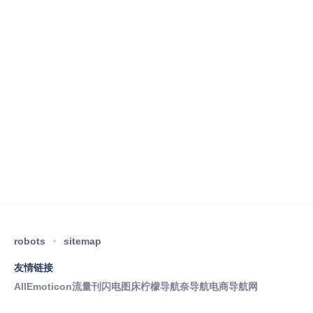
robots
sitemap
友情链接
AllEmoticon
流量刊
闪电图床
柠檬导航
奈导航
电商导航网