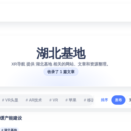
湖北基地
XR导航 提供 湖北基地 相关的网站、文章和资源整理。
收录了 1 篇文章
# VR头显
# AR技术
# VR
# 苹果
# 移远通信
排序
# XR
发布
# 
电放缓产能建设
# 湖北基地