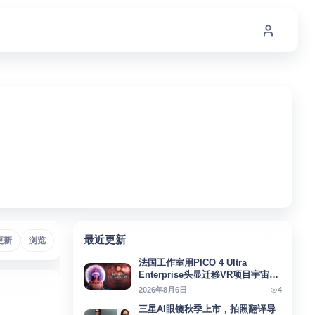
最近更新
Micro-OLED
更新
浏览
# Meta
# AI助手
# AIAgent
# SteamFrame
#
法国工作室用PICO 4 Ultra
Enterprise头显迁移VR项目宇宙回
响
4
2026年8月6日
三星AI眼镜秋季上市，拍照翻译导