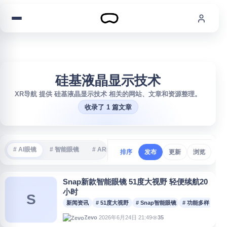
跳到内容
硅基液晶显示技术
XR导航 提供 硅基液晶显示技术 相关的网站、文章和资源整理。
收录了 1 篇文章
# AI眼镜
# 智能眼镜
# AR眼镜
# VR游戏
# 沉浸式体验
#
排序
发布
更新
浏览
Snap新款智能眼镜 51度大视野 轻便续航20
小时
S
新闻资讯
# 51度大视野
# Snap智能眼镜
# 功能多样
# 
2026年6月24日 21:49
35
Zevo