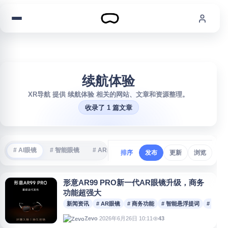
跳到内容
续航体验
XR导航 提供 续航体验 相关的网站、文章和资源整理。
收录了 1 篇文章
# AI眼镜
# 智能眼镜
# AR眼镜
# VR游戏
# 沉浸式体验
#
排序
发布
更新
浏览
形意AR99 PRO新一代AR眼镜升级，商务
功能超强大
新闻资讯
# AR眼镜
# 商务功能
# 智能悬浮提词
# 智能
2026年6月26日 10:11
43
Zevo