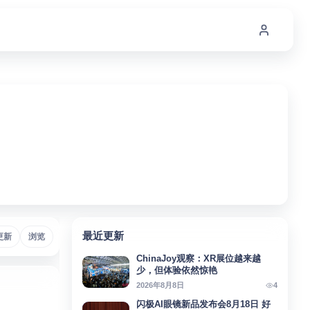
最近更新
AI
更新
# Micro-OLED
浏览
# Meta
# AI助手
# AIAgent
# SteamFra
ChinaJoy观察：XR展位越来越
少，但体验依然惊艳
4
2026年8月8日
闪极AI眼镜新品发布会8月18日 好