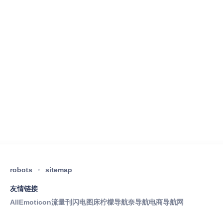
robots
sitemap
友情链接
AllEmoticon
流量刊
闪电图床
柠檬导航
奈导航
电商导航网