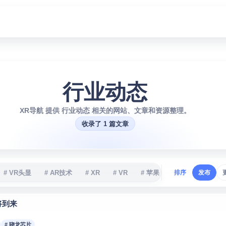
行业动态
XR导航 提供 行业动态 相关的网站、文章和资源整理。
收录了 1 篇文章
# VR头显
# AR技术
# XR
# VR
# 苹果
# 移远通信
排序
发布
# 
将到来
# 骁龙芯片