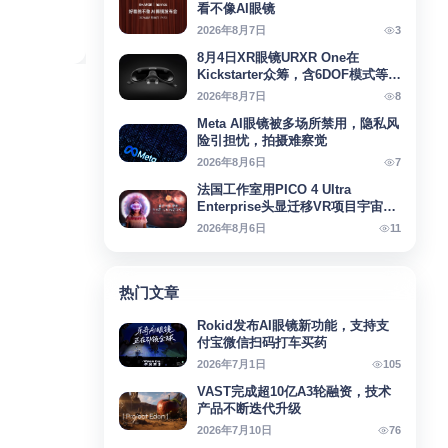
看不像AI眼镜
3
2026年8月7日
8月4日XR眼镜URXR One在
Kickstarter众筹，含6DOF模式等亮
点
8
2026年8月7日
Meta AI眼镜被多场所禁用，隐私风
险引担忧，拍摄难察觉
7
2026年8月6日
法国工作室用PICO 4 Ultra
Enterprise头显迁移VR项目宇宙回
响
11
2026年8月6日
热门文章
Rokid发布AI眼镜新功能，支持支
付宝微信扫码打车买药
105
2026年7月1日
VAST完成超10亿A3轮融资，技术
产品不断迭代升级
76
2026年7月10日