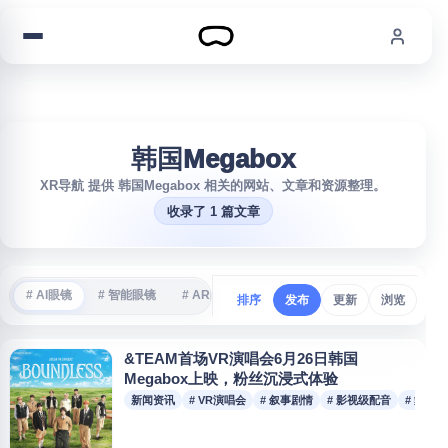
跳到内容
韩国Megabox
XR导航 提供 韩国Megabox 相关的网站、文章和资源整理。
收录了 1 篇文章
# AI眼镜
# 智能眼镜
# AR眼镜
# VR游戏
# 沉浸式体验
#
排序
发布
更新
浏览
&TEAM首场VR演唱会6月26日韩国
Megabox上映，粉丝沉浸式体验
新闻资讯
# VR演唱会
# 叙事剧情
# 影视级配音
# 舞台