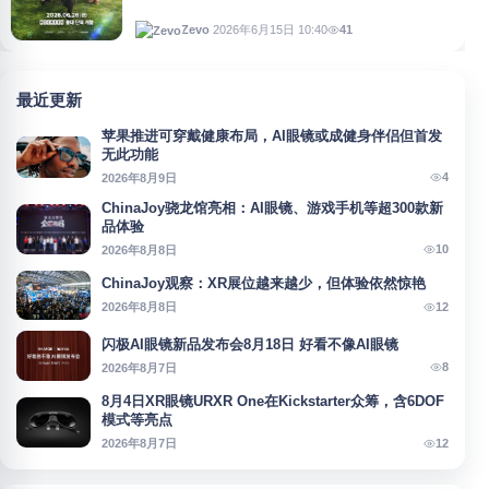
2026年6月15日 10:40
41
Zevo
最近更新
苹果推进可穿戴健康布局，AI眼镜或成健身伴侣但首发
无此功能
4
2026年8月9日
ChinaJoy骁龙馆亮相：AI眼镜、游戏手机等超300款新
品体验
10
2026年8月8日
ChinaJoy观察：XR展位越来越少，但体验依然惊艳
12
2026年8月8日
闪极AI眼镜新品发布会8月18日 好看不像AI眼镜
8
2026年8月7日
8月4日XR眼镜URXR One在Kickstarter众筹，含6DOF
模式等亮点
12
2026年8月7日