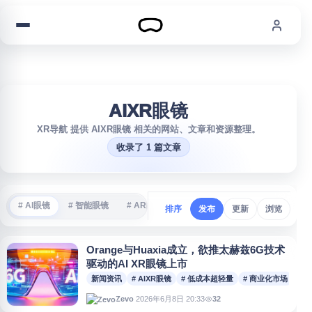
跳到内容
AIXR眼镜
XR导航 提供 AIXR眼镜 相关的网站、文章和资源整理。
收录了 1 篇文章
# AI眼镜
# 智能眼镜
# AR眼镜
# VR游戏
# 沉浸式体验
#
排序
发布
更新
浏览
Orange与Huaxia成立，欲推太赫兹6G技术
驱动的AI XR眼镜上市
新闻资讯
# AIXR眼镜
# 低成本超轻量
# 商业化市场
# 
2026年6月8日 20:33
32
Zevo