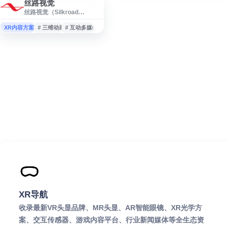
丝路视觉
丝路视觉（Silkroad
Visual）是一家专注于数字视
觉创意与可视化服务的企
XR内容方案商
# 三维动画
# 互动多媒体
业，业务涵盖三维动画、数
字展厅、虚拟仿真、建筑可
视化、影视视觉制作、互动
多媒体等领域。网站提供公
司介绍、业务板块、案例展
示、新闻动态及联系方式等
信息，适合需要了解数字内
容制作、视觉设计、展览展
示和智慧化可视化解决方案
的用户访问参考。
XR导航
收录最新VR头显品牌、MR头显、AR智能眼镜、XR光学方
案、交互传感器、游戏内容平台、行业新闻媒体等全生态资