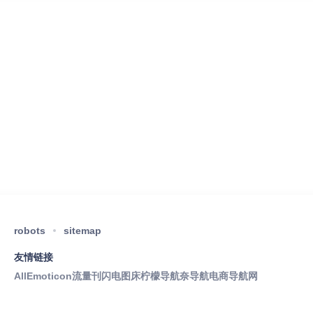
robots
sitemap
友情链接
AllEmoticon
流量刊
闪电图床
柠檬导航
奈导航
电商导航网