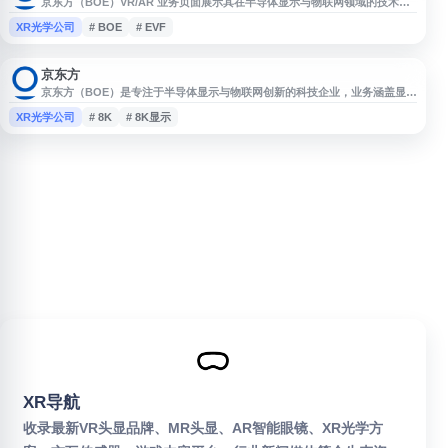
京东方（BOE）VR/AR 业务页面展示其在半导体显示与物联网领域的技术与
产品布局，涵盖 VR/AR 显示、EVF 电子取景器、FPV 显示方案、观影机及夜
XR光学公司
# BOE
# EVF
视仪等应用方向。网站提供相关产品与解决方案信息，适合关注近眼显示、智
能终端显示和行业应用的用户了解京东方技术动态。
京东方
京东方（BOE）是专注于半导体显示与物联网创新的科技企业，业务涵盖显示
屏、8K显示、智慧科技与智慧城市等领域，提供面向多场景的显示与物联网
XR光学公司
# 8K
# 8K显示
解决方案。
XR导航
收录最新VR头显品牌、MR头显、AR智能眼镜、XR光学方