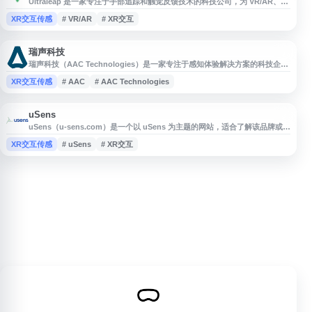
Ultraleap 是一家专注于手部追踪和触觉反馈技术的科技公司，为 VR/AR、汽
车、工业和医疗等领域提供创新交互解决方案。公司核心产品包括高精度手部
XR交互传感
# VR/AR
# XR交互
追踪传感器和中空触觉技术，能够实现无需物理接触的空中手势控制和触觉反
馈体验。Ultraleap 的手部追踪技术可精确捕捉手指和手部动作，广泛应用于
虚拟现实头显、智能座舱人机交互、工业培训模拟等场景。其触觉技术
瑞声科技
瑞声科技（AAC Technologies）是一家专注于感知体验解决方案的科技企
业，业务覆盖声学、光学、触感、传感器及半导体、精密制造等领域。公司坚
XR交互传感
# AAC
# AAC Technologies
持技术创新与全球化布局，为国内外终端客户提供相关技术与产品服务，广泛
应用于智能终端、消费电子等场景。官网提供企业介绍、核心技术、产品方
案、投资者关系与新闻资讯等信息。
uSens
uSens（u-sens.com）是一个以 uSens 为主题的网站，适合了解该品牌或项
目的相关信息、产品与动态。网站内容布局简洁，便于用户快速浏览和检索，
XR交互传感
# uSens
# XR交互
适合需要查找 uSens 相关资料的访客访问。