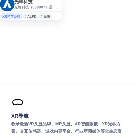
光峰科技
光峰科技（688007）是一家
专注激光显示技术的高新科
技企业，2007年发明 ALPD
XR光学公司
# ALPD
# 光峰
激光显示技术，拥有原创技
术和核心专利。公司主要提
供激光电视、激光影院、电
影机、家庭影院、激光投影
及商用、工程、教育投影机
等产品与解决方案。
XR导航
收录最新VR头显品牌、MR头显、AR智能眼镜、XR光学方
案、交互传感器、游戏内容平台、行业新闻媒体等全生态资