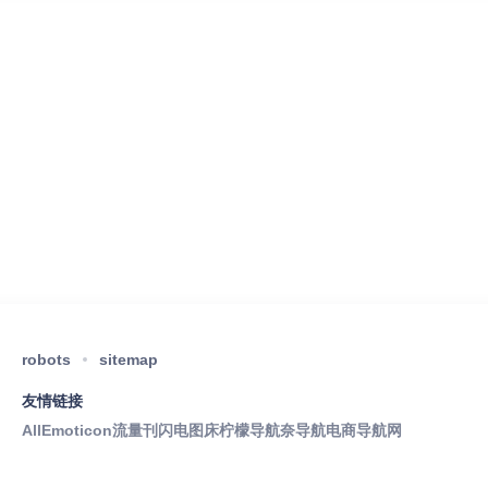
robots
sitemap
友情链接
AllEmoticon
流量刊
闪电图床
柠檬导航
奈导航
电商导航网