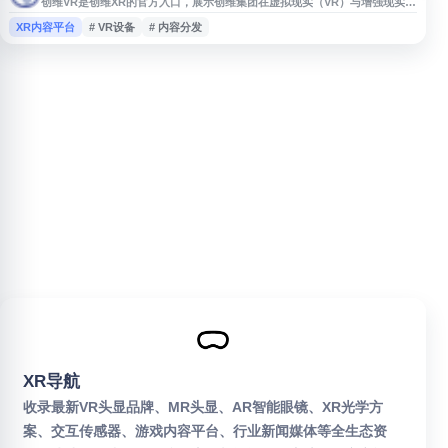
创维VR是创维XR的官方入口，展示创维集团在虚拟现实（VR）与增强现实
（AR）领域的产业布局。网站主要介绍VR设备、系统平台、内容分发以及交
XR内容平台
# VR设备
# 内容分发
互技术等相关产品与服务，适合关注创维XR、VR硬件、XR行业方案及技术研
发方向的用户查阅官方信息。
XR导航
收录最新VR头显品牌、MR头显、AR智能眼镜、XR光学方
案、交互传感器、游戏内容平台、行业新闻媒体等全生态资