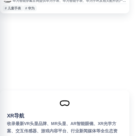
华为智能穿戴官网提供华为手表、华为智能手表、华为手环及相关配件的产品
信息与选购入口，涵盖 ULTIMATE 系列、WATCH 系列、GT 系列、FIT 系
# 儿童手表
# 华为
列、WATCH D 系列、儿童手表和表带配件等。用户可了解华为最新穿戴设备
的功能、参数、价格与运动健康应用场景，适合关注华为 Watch、运动健康
手表及智能穿戴产品的用户参考。
XR导航
收录最新VR头显品牌、MR头显、AR智能眼镜、XR光学方
案、交互传感器、游戏内容平台、行业新闻媒体等全生态资