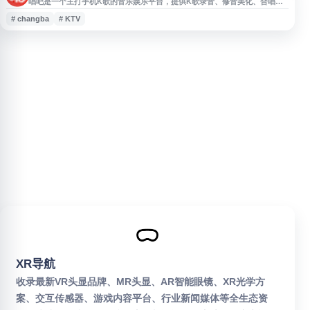
唱吧是一个主打手机K歌的音乐娱乐平台，提供K歌录音、修音美化、合唱互
动和作品分享等功能，适合日常娱乐、聚会唱歌和社交互动。平台还推出唱吧
# changba
# KTV
K歌宝等硬件产品，支持居家K歌使用。
XR导航
收录最新VR头显品牌、MR头显、AR智能眼镜、XR光学方
案、交互传感器、游戏内容平台、行业新闻媒体等全生态资