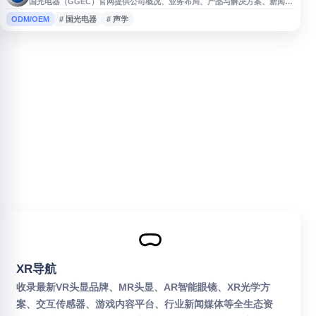
国光电器（GGEC）官网提供公司概况、业务布局、产品与解决方案、新闻动
态、投资者关系及联系方式等信息。国光电器专注于声学、电子产品及相关智
ODM/OEM
# 国光电器
# 声学
能硬件领域，服务消费电子、汽车电子等市场。网站适合了解企业发展、产品
方向、合作信息及公开公告的用户访问。
XR导航
收录最新VR头显品牌、MR头显、AR智能眼镜、XR光学方
案、交互传感器、游戏内容平台、行业新闻媒体等全生态资