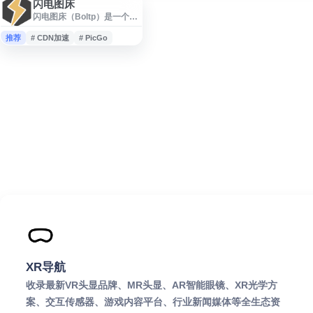
闪电图床
闪电图床（Boltp）是一个提
供图片上传、存储与外链生
成服务的免费图床平台，支
推荐
# CDN加速
# PicGo
持原图保存、图片转链接、
批量上传及全球 CDN 加速。
网站兼容 PicGo、
WordPress、Typecho 等常
用工具，并提供 API 接口和
浏览器扩展，适用于博客、
论坛、站长内容管理，以及
亚马逊、Shopify 等电商平台
的图片托管与外链使用场
景。
XR导航
收录最新VR头显品牌、MR头显、AR智能眼镜、XR光学方
案、交互传感器、游戏内容平台、行业新闻媒体等全生态资