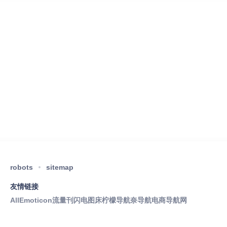
robots
sitemap
友情链接
AllEmoticon
流量刊
闪电图床
柠檬导航
奈导航
电商导航网