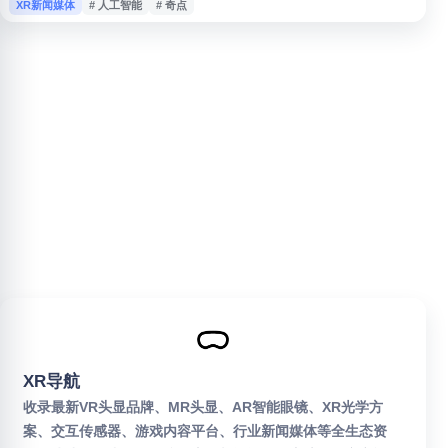
XR新闻媒体
# 人工智能
# 奇点
能发展及相关信息资源的用户进行访问了解。由于当前可用资料有限，建议用
户进入官网查看最新内容、栏目设置与具体服务信息。
XR导航
收录最新VR头显品牌、MR头显、AR智能眼镜、XR光学方
案、交互传感器、游戏内容平台、行业新闻媒体等全生态资