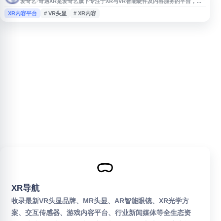
爱奇艺·奇遇XR是爱奇艺旗下专注于XR与VR智能硬件及内容服务的平台，围
绕虚拟现实设备、沉浸式影音、互动娱乐等场景提供相关产品与服务信息。网
XR内容平台
# VR头显
# XR内容
站展示奇遇系列设备、应用内容、技术支持及品牌动态，适合关注VR头显、
XR娱乐体验、智能硬件和沉浸式内容生态的用户了解产品资讯与服务入口。
XR导航
收录最新VR头显品牌、MR头显、AR智能眼镜、XR光学方
案、交互传感器、游戏内容平台、行业新闻媒体等全生态资