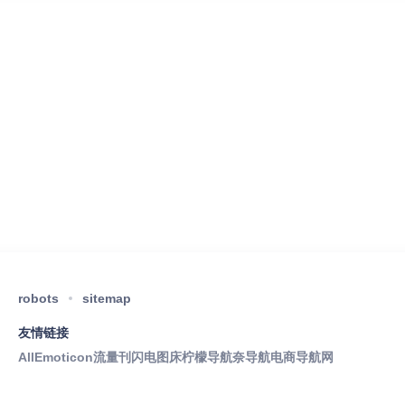
robots
sitemap
友情链接
AllEmoticon
流量刊
闪电图床
柠檬导航
奈导航
电商导航网