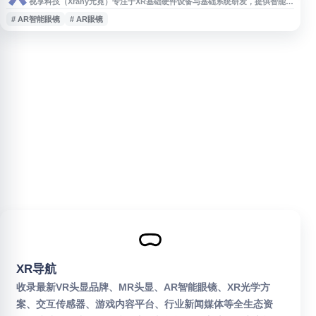
视享科技（Xrany元霓）专注于XR基础硬件设备与基础系统研发，提供智能眼
镜、AR眼镜、VR眼镜等轻量级XR终端解决方案。产品强调多模态交互、丰富
# AR智能眼镜
# AR眼镜
应用场景与较全面的功能，适用于巨幕观影等多种体验场景。
XR导航
收录最新VR头显品牌、MR头显、AR智能眼镜、XR光学方
案、交互传感器、游戏内容平台、行业新闻媒体等全生态资