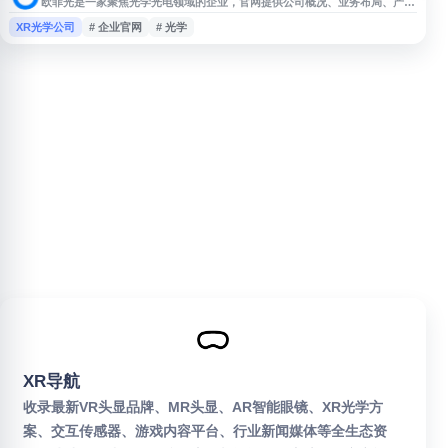
欧菲光是一家聚焦光学光电领域的企业，官网提供公司概况、业务布局、产品
与解决方案、新闻动态、投资者关系及人才招聘等信息。其业务涵盖光学影
XR光学公司
# 企业官网
# 光学
像、智能汽车、微电子等相关方向，服务于消费电子、汽车电子及智能终端等
应用场景。网站可帮助用户了解欧菲光的企业发展、技术能力、产品应用和最
新资讯。
XR导航
收录最新VR头显品牌、MR头显、AR智能眼镜、XR光学方
案、交互传感器、游戏内容平台、行业新闻媒体等全生态资