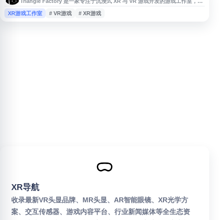
Triangle Factory 是一家专注于沉浸式 XR 与 VR 游戏开发的游戏工作室，主
要打造面向次世代虚拟现实平台的多人射击游戏。其代表作品包括
XR游戏工作室
# VR游戏
# XR游戏
Forefront、Breachers 和 Hyper Dash，覆盖战术射击、团队竞技等玩法类
型。网站展示了工作室作品、项目动态与品牌信息，适合关注 VR 游戏开发、
XR 娱乐内容、多人竞技射击和独立游戏
XR导航
收录最新VR头显品牌、MR头显、AR智能眼镜、XR光学方
案、交互传感器、游戏内容平台、行业新闻媒体等全生态资