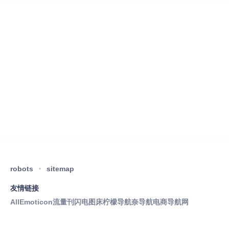
robots
sitemap
友情链接
AllEmoticon
流量刊
闪电图床
柠檬导航
奈导航
电商导航网