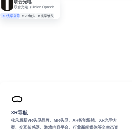
联合光电
联合光电（Union Optech）
是一家专注于光学镜头及相
关视觉产品的企业，业务涵
XR光学公司
# VR镜头
# 光学镜头
盖物联网视觉镜头、车载镜
头、投影镜头、手机镜头、
VR镜头、数码镜头等领域。
网站提供公司信息、产品应
用、技术与服务等内容，适
合关注光学成像、智能视
觉、车载影像及消费电子光
学解决方案的用户了解相关
产品与企业动态。
XR导航
收录最新VR头显品牌、MR头显、AR智能眼镜、XR光学方
案、交互传感器、游戏内容平台、行业新闻媒体等全生态资