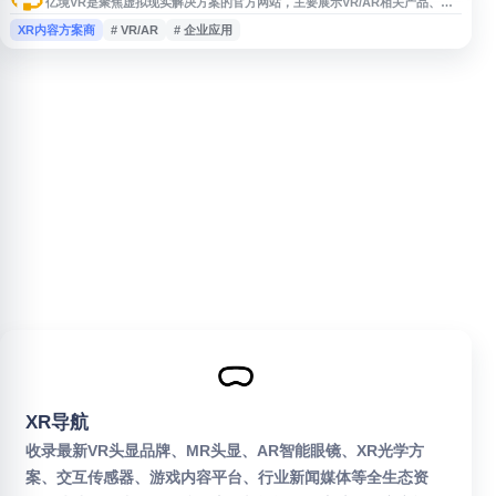
亿境VR是聚焦虚拟现实解决方案的官方网站，主要展示VR/AR相关产品、技
术能力与行业应用场景，涵盖教育培训、文旅展示、企业应用等方向，适合了
XR内容方案商
# VR/AR
# 企业应用
解其虚拟现实整体方案与服务。
XR导航
收录最新VR头显品牌、MR头显、AR智能眼镜、XR光学方
案、交互传感器、游戏内容平台、行业新闻媒体等全生态资