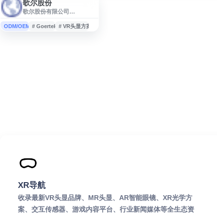
歌尔股份
歌尔股份有限公司
（Goertek）是电声、光电及
智能硬件领域的企业，主要
ODM/OEM
# Goertek
# VR头显方案
从事声电器件、光电器件、
电子配件及整机电子产品的
研发、生产与销售。产品应
用于智能手机、可穿戴设
备、虚拟现实、智能家居、
汽车电子、机器人、无人机
等领域，为消费电子行业客
户提供软硬件产品与垂直整
合解决方案。
XR导航
收录最新VR头显品牌、MR头显、AR智能眼镜、XR光学方
案、交互传感器、游戏内容平台、行业新闻媒体等全生态资