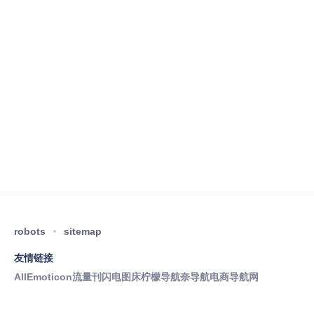
robots
sitemap
友情链接
AllEmoticon
流量刊
闪电图床
柠檬导航
奈导航
电商导航网