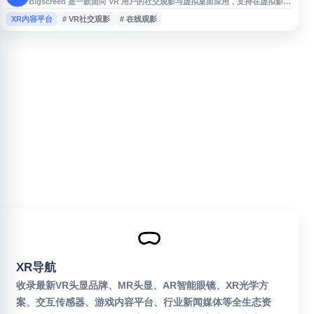
Bigscreen 是一款面向 VR 用户的社交观影与虚拟桌面应用，支持在虚拟影
院、客厅等场景中与朋友一起观看电影、视频、直播内容，或共享电脑屏幕进
XR内容平台
# VR社交观影
# 在线观影
行协作与娱乐。平台适配多种 VR 设备，提供多人房间、语音交流和沉浸式大
屏体验，适合远程聚会、在线观影、游戏直播观看及虚拟办公等场景。
XR导航
收录最新VR头显品牌、MR头显、AR智能眼镜、XR光学方
案、交互传感器、游戏内容平台、行业新闻媒体等全生态资