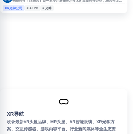
光峰科技（688007）是一家专注激光显示技术的高新科技企业，2007年发明
ALPD 激光显示技术，拥有原创技术和核心专利。公司主要提供激光电视、激
XR光学公司
# ALPD
# 光峰
光影院、电影机、家庭影院、激光投影及商用、工程、教育投影机等产品与解
决方案。
XR导航
收录最新VR头显品牌、MR头显、AR智能眼镜、XR光学方
案、交互传感器、游戏内容平台、行业新闻媒体等全生态资