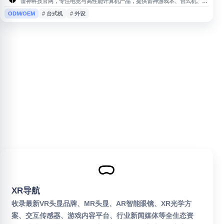
雷神科技官网，专注电竞与高性能计算机产品，提供雷神游戏本、台式机、显
示器及外设等一站式选购服务。品牌涵盖搭载英特尔酷睿处理器和英伟达显卡
ODM/OEM
# 台式机
# 外设
的电脑设备，并提供售前售后支持及线下体验店信息查询。
XR导航
收录最新VR头显品牌、MR头显、AR智能眼镜、XR光学方
案、交互传感器、游戏内容平台、行业新闻媒体等全生态资