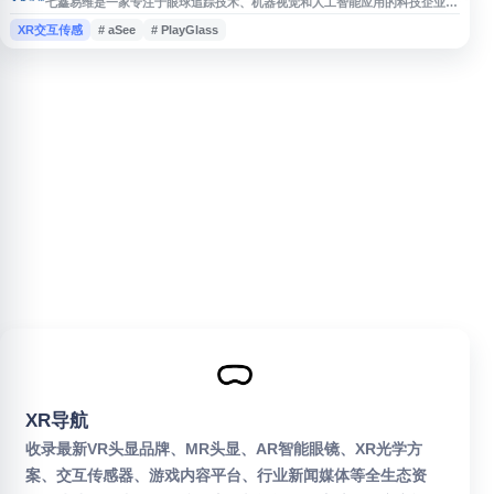
七鑫易维是一家专注于眼球追踪技术、机器视觉和人工智能应用的科技企业，
产品与解决方案覆盖虚拟现实交互、眼动控制、沟通辅具等方向。其相关品牌
XR交互传感
# aSee
# PlayGlass
和产品包括 aSee、PlayGlass 等，可应用于科研、医疗辅助、无障碍沟通、
人机交互及智能终端场景。网站提供七鑫易维相关技术、产品与应用信息，适
合关注眼球追踪、VR 交互、辅助沟通设备和人工智能视觉技术的用户了解。
XR导航
收录最新VR头显品牌、MR头显、AR智能眼镜、XR光学方
案、交互传感器、游戏内容平台、行业新闻媒体等全生态资