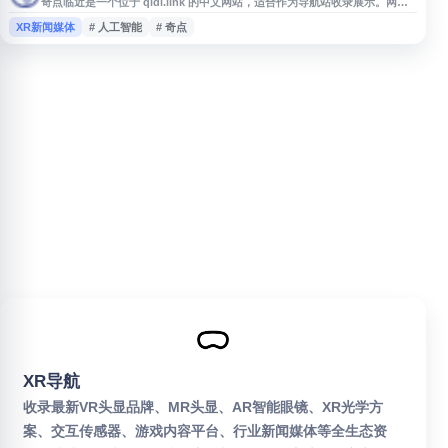
奇点临近是一个位于 qidi.link 的中文网站，适合作为导航站收录展示。网站
名称围绕“奇点”“临近”等概念展开，可用于关注科技趋势、未来话题、人工智
XR新闻媒体
# 人工智能
# 奇点
能发展及相关信息资源的用户进行访问了解。由于当前可用资料有限，建议用
户进入官网查看最新内容、栏目设置与具体服务信息。
XR导航
收录最新VR头显品牌、MR头显、AR智能眼镜、XR光学方
案、交互传感器、游戏内容平台、行业新闻媒体等全生态资