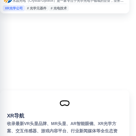
水晶光电（Crystal-Optech）是一家专注于光学光电子领域的企业，业务涵
盖精密光学元器件、薄膜光学产品及相关光电解决方案，产品应用于消费电
XR光学公司
# 光学元器件
# 光电技术
子、智能终端、汽车电子等场景。网站提供公司介绍、产品与技术信息、新闻
动态及投资者相关内容，适合了解水晶光电企业概况与业务布局。
XR导航
收录最新VR头显品牌、MR头显、AR智能眼镜、XR光学方
案、交互传感器、游戏内容平台、行业新闻媒体等全生态资