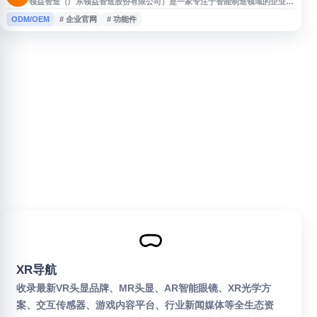
领益智造（广东领益智造股份有限公司）是一家专注于智能制造领域的企业，
围绕精密功能件、结构件、模组及相关产品提供研发、生产与服务。公司官网
ODM/OEM
# 企业官网
# 功能件
展示企业概况、业务布局、产品与解决方案、投资者关系及新闻动态等信息，
便于用户了解领益智造的发展情况、产业能力和相关公告内容，适合关注智能
制造、精密制造及企业信息的用户访问。
XR导航
收录最新VR头显品牌、MR头显、AR智能眼镜、XR光学方
案、交互传感器、游戏内容平台、行业新闻媒体等全生态资