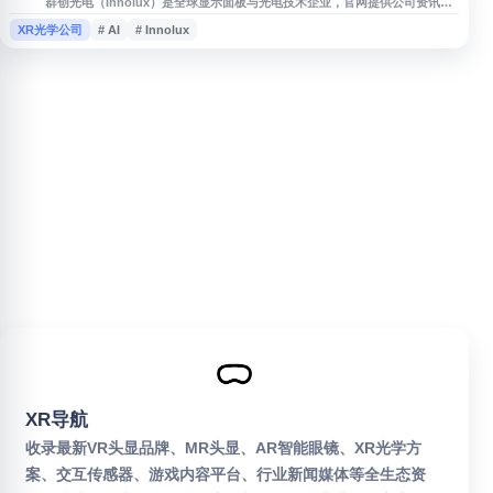
群创光电（Innolux）是全球显示面板与光电技术企业，官网提供公司资讯、
产品技术、应用领域与永续发展内容。其业务涵盖TFT LCD、OLED、
XR光学公司
# AI
# Innolux
MiniLED、MicroLED、车载显示、智慧医疗、拼接显示器、电竞显示与可挠
式X光感测器等，面向消费电子、航太、航海、工程、数字内容与AI应用等多
元场景。
XR导航
收录最新VR头显品牌、MR头显、AR智能眼镜、XR光学方
案、交互传感器、游戏内容平台、行业新闻媒体等全生态资