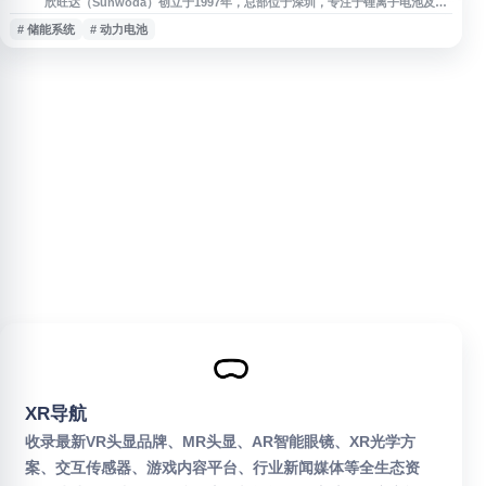
欣旺达（Sunwoda）创立于1997年，总部位于深圳，专注于锂离子电池及相
关产品研发与制造，业务涵盖3C消费类电池、智能硬件产品、动力电池及动
# 储能系统
# 动力电池
力总成、储能系统和综合能源解决方案，广泛应用于多个行业。
XR导航
收录最新VR头显品牌、MR头显、AR智能眼镜、XR光学方
案、交互传感器、游戏内容平台、行业新闻媒体等全生态资