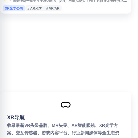
耐德佳是一家专注于增强现实（AR）与虚拟现实（VR）近眼显示光学技术的
企业，主要提供智能眼镜光学模组的设计、研发、生产及技术支持。其业务涵
XR光学公司
# AR光学
# VR/AR
盖自由曲面、XR光学模组等方向，适用于AR/VR及相关显示应用场景。
XR导航
收录最新VR头显品牌、MR头显、AR智能眼镜、XR光学方
案、交互传感器、游戏内容平台、行业新闻媒体等全生态资