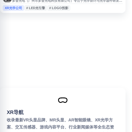
多普光电（广州市多普光电科技有限公司）专注于光学设计与光学器件研发、
生产和销售，产品涵盖全反射型菲涅尔透镜、短焦变焦透镜、成像投影光学、
XR光学公司
# LED光引擎
# LOGO投影
影视拍摄照明设备、光束灯/舞台灯透镜、VR光学镜头、VR短焦镜头及LED光
引擎等，应用于投影、舞台灯光和VR领域。
XR导航
收录最新VR头显品牌、MR头显、AR智能眼镜、XR光学方
案、交互传感器、游戏内容平台、行业新闻媒体等全生态资