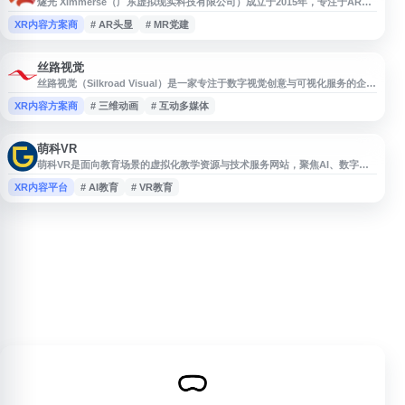
燧光 Ximmerse（广东虚拟现实科技有限公司）成立于2015年，专注于AR、
MR、XR头显及虚拟现实、混合现实技术应用，提供数字化训练、虚拟仿真教
XR内容方案商
# AR头显
# MR党建
学与实训解决方案。其产品与服务覆盖军警、院校、政企及医疗、教育、工
业、党建、文旅、消防培训等场景，已服务400余家客户，并应用于多项国际
及国家级训练保障活动。
丝路视觉
丝路视觉（Silkroad Visual）是一家专注于数字视觉创意与可视化服务的企
业，业务涵盖三维动画、数字展厅、虚拟仿真、建筑可视化、影视视觉制作、
XR内容方案商
# 三维动画
# 互动多媒体
互动多媒体等领域。网站提供公司介绍、业务板块、案例展示、新闻动态及联
系方式等信息，适合需要了解数字内容制作、视觉设计、展览展示和智慧化可
视化解决方案的用户访问参考。
萌科VR
萌科VR是面向教育场景的虚拟化教学资源与技术服务网站，聚焦AI、数字
人、元宇宙、VR、AR、MR、XR等方向。平台以多数字人和沉浸式虚拟环境
XR内容平台
# AI教育
# VR教育
为基础，探索互动教学、场景化学习和数字化教育应用，适用于关注XR教
育、虚拟仿真教学、人工智能教育工具及元宇宙教学解决方案的用户了解相关
内容。