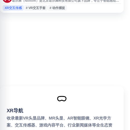
诺亦腾（Noitom）是北京诺亦腾科技有限公司旗下品牌，专注于智能感知、
动作捕捉与沉浸式交互技术，提供无线惯性动作捕捉系统、全身动作捕捉系
XR交互传感
# VR交互手套
# 动作捕捉
统、VR交互手套、VPS虚拟制作系统及虚拟现实整体解决方案，适用于影
视、游戏、工业仿真等场景。
XR导航
收录最新VR头显品牌、MR头显、AR智能眼镜、XR光学方
案、交互传感器、游戏内容平台、行业新闻媒体等全生态资