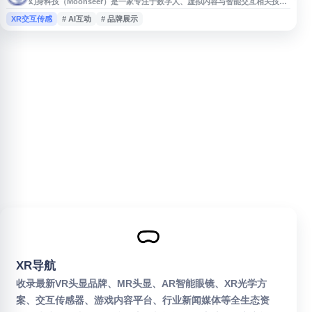
幻身科技（Moonseer）是一家专注于数字人、虚拟内容与智能交互相关技术
的网站，面向品牌展示、内容创作、虚拟形象应用等场景提供信息与服务。网
XR交互传感
# AI互动
# 品牌展示
站展示其在数字视觉、虚拟角色、交互体验等方向的探索，适合关注虚拟人技
术、数字内容制作、AI 互动应用及相关行业解决方案的用户了解参考。
XR导航
收录最新VR头显品牌、MR头显、AR智能眼镜、XR光学方
案、交互传感器、游戏内容平台、行业新闻媒体等全生态资