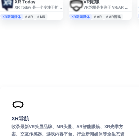
XR Today
VR陀螺
XR Today 是一个专注于扩展
VR陀螺是专注于 VR/AR 与
现实（XR）领域的行业资讯
智能硬件领域的行业资讯平
网站，覆盖虚拟现实
台，围绕虚拟现实、增强现
XR新闻媒体
# AR
# MR
XR新闻媒体
# AR
# AR游戏
（VR）、增强现实（AR）、
实、全息投影、VR/AR游
混合现实（MR）及元宇宙相
戏、影视内容、平台分发及
关技术与应用。网站提供新
投资动态等方向提供信息服
闻报道、行业分析、产品动
务。网站关注产业趋势、项
态、市场趋势、企业案例和
目进展、人物案例和创业机
专题内容，面向关注沉浸式
会，适合从业者、创业者、
技术、数字化转型、企业级
投资机构及对 VR/AR 技术与
XR 解决方案及相关硬件软件
内容生态感兴趣的用户获取
发展的读者。对于开发者、
行业参考。
企业决策者、投资者和技术
爱好者而言，XR Today
XR导航
收录最新VR头显品牌、MR头显、AR智能眼镜、XR光学方
案、交互传感器、游戏内容平台、行业新闻媒体等全生态资