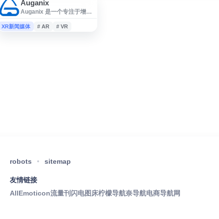
Auganix
Auganix 是一个专注于增强
现实（AR）和虚拟现实
（VR）领域的资讯与行业情
XR新闻媒体
# AR
# VR
报网站，提供 AR/VR 最新新
闻、市场动态、企业信息、
技术趋势与深度报道。网站
内容覆盖沉浸式技术生态中
的产品发布、行业合作、投
资并购、应用场景及相关商
业洞察，适合关注扩展现实
（XR）、虚拟现实、增强现
实及数字技术发展的从业
者、研究人员和科技爱好者
参考。
robots
sitemap
友情链接
AllEmoticon
流量刊
闪电图床
柠檬导航
奈导航
电商导航网