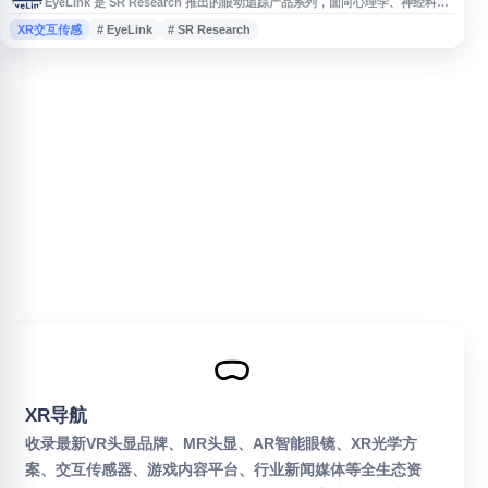
EyeLink 是 SR Research 推出的眼动追踪产品系列，面向心理学、神经科
学、视觉研究、人机交互等科研场景，提供高速、精准、稳定的眼动数据采集
XR交互传感
# EyeLink
# SR Research
方案。网站介绍 EyeLink 眼动仪硬件、软件工具、技术支持与应用资源，便
于研究人员了解产品功能、实验集成方式及相关服务。
XR导航
收录最新VR头显品牌、MR头显、AR智能眼镜、XR光学方
案、交互传感器、游戏内容平台、行业新闻媒体等全生态资