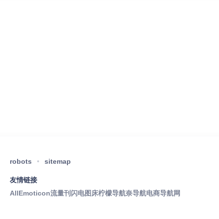
robots
sitemap
友情链接
AllEmoticon
流量刊
闪电图床
柠檬导航
奈导航
电商导航网