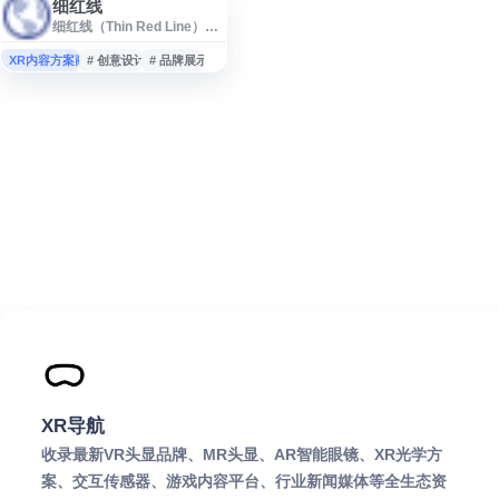
细红线
细红线（Thin Red Line）是
一个以创意、设计或相关内
容为核心的网站平台，提供
XR内容方案商
# 创意设计
# 品牌展示
品牌展示、项目介绍及信息
发布等内容。网站可用于了
解其服务方向、作品案例和
联系信息，适合关注视觉设
计、创意传播、品牌策划等
领域的用户访问参考。
XR导航
收录最新VR头显品牌、MR头显、AR智能眼镜、XR光学方
案、交互传感器、游戏内容平台、行业新闻媒体等全生态资