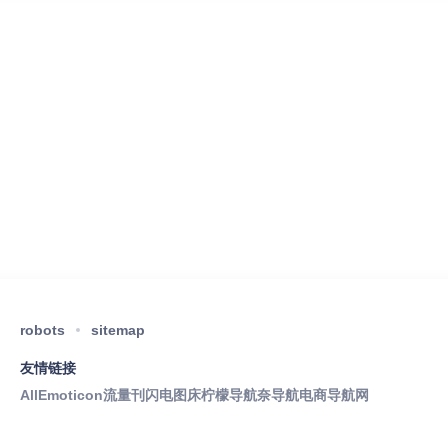
robots
sitemap
友情链接
AllEmoticon
流量刊
闪电图床
柠檬导航
奈导航
电商导航网