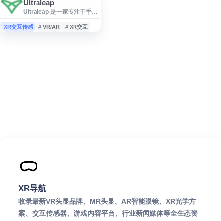
Ultraleap
Ultraleap 是一家专注于手部
追踪和触觉反馈技术的科技
公司，为 VR/AR、汽车、工
XR交互传感
# VR/AR
# XR交互
业和医疗等领域提供创新交
互解决方案。公司核心产品
包括高精度手部追踪传感器
和中空触觉技术，能够实现
无需物理接触的空中手势控
制和触觉反馈体验。
Ultraleap 的手部追踪技术可
精确捕捉手指和手部动作，
广泛应用于虚拟现实头显、
智能座舱人机交互、工业培
训模拟等场景。其触觉技术
XR导航
收录最新VR头显品牌、MR头显、AR智能眼镜、XR光学方
案、交互传感器、游戏内容平台、行业新闻媒体等全生态资