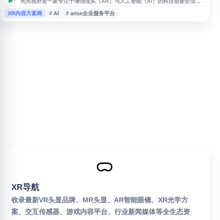
亮亮视野是一家专注于增强现实（AR）与人工智能（AI）的科技创新企业，
面向企业级客户提供AR智能眼镜、远程协作、巡检、警务、测温及听力辅助
XR内容方案商
# AI
# arise企业服务平台
等解决方案。其产品与服务应用于工业制造、航空机务、石油化工等场景，帮
助实现第一视角交互、数据可视化和高效协同。
XR导航
收录最新VR头显品牌、MR头显、AR智能眼镜、XR光学方
案、交互传感器、游戏内容平台、行业新闻媒体等全生态资