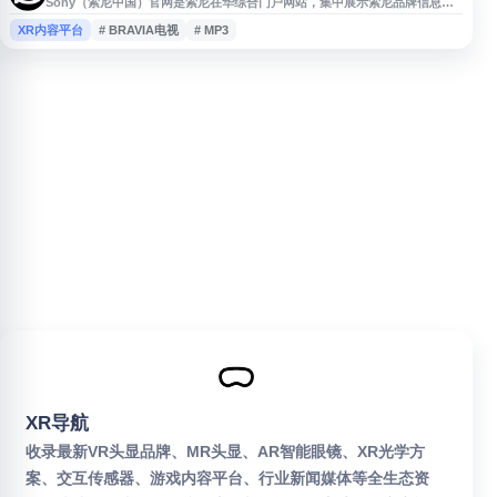
Sony（索尼中国）官网是索尼在华综合门户网站，集中展示索尼品牌信息、
消费电子产品、娱乐内容、商务解决方案、技术研发与可持续发展动态。网站
XR内容平台
# BRAVIA电视
# MP3
涵盖相机、音频设备、BRAVIA电视、PlayStation相关内容，以及影视、音
乐、动画、影像传感、专业广播、车载和医疗影像等业务信息，并提供产品体
验、服务支持、新闻资讯与商业合作入口。
XR导航
收录最新VR头显品牌、MR头显、AR智能眼镜、XR光学方
案、交互传感器、游戏内容平台、行业新闻媒体等全生态资