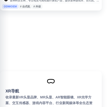
雷神科技官网，专注电竞与高性能计算机产品，提供雷神游戏本、台式机、显
示器及外设等一站式选购服务。品牌涵盖搭载英特尔酷睿处理器和英伟达显卡
ODM/OEM
# 台式机
# 外设
的电脑设备，并提供售前售后支持及线下体验店信息查询。
XR导航
收录最新VR头显品牌、MR头显、AR智能眼镜、XR光学方
案、交互传感器、游戏内容平台、行业新闻媒体等全生态资