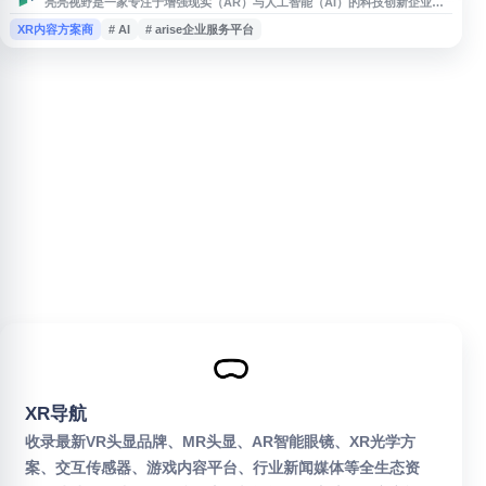
亮亮视野是一家专注于增强现实（AR）与人工智能（AI）的科技创新企业，
面向企业级客户提供AR智能眼镜、远程协作、巡检、警务、测温及听力辅助
XR内容方案商
# AI
# arise企业服务平台
等解决方案。其产品与服务应用于工业制造、航空机务、石油化工等场景，帮
助实现第一视角交互、数据可视化和高效协同。
XR导航
收录最新VR头显品牌、MR头显、AR智能眼镜、XR光学方
案、交互传感器、游戏内容平台、行业新闻媒体等全生态资