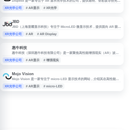
Dispelix 是一家专注于 XR 显示光学技术的公司，提供透明、全彩波导合光器
解决方案，适用于近眼显示、抬头显示等多种增强现实和扩展现实应用场景。
XR光学公司
# AR显示
# XR光学
其产品面向需要轻量化、透视式显示组件的设备开发与集成需求。
JBD
JBD（上海显耀显示科技）专注于 MicroLED 微显示技术，提供面向 AR 眼
镜、智能眼镜和近眼显示设备的高亮度、高效率微型显示屏与光机解决方案。
XR光学公司
# AR
# AR Display
网站展示了 MicroLED Display、MicroLED Projector、AR Display、AR
Light Engine 等产品与技术应用，适合关注增强现实显示、轻量化光学模组
及下一代可穿戴显示
惠牛科技
惠
惠牛科技（深圳惠牛科技有限公司）是一家聚焦高性能增强现实（AR）波导
相关技术与产品的网站，主要展示企业在AR光学波导领域的业务方向与信
XR光学公司
# AR显示
# 增强现实
息。网站可用于了解惠牛科技的公司概况、技术定位及增强现实光学解决方案
等内容，适合关注AR显示、光学波导和智能硬件产业的用户参考。
Mojo Vision
Mojo Vision 是一家专注于 micro-LED 显示技术的网站，介绍其在高性能微
型显示、下一代屏幕与相关视觉计算领域的技术方向。网站内容涵盖 Mojo
XR光学公司
# AR显示
# micro-LED
micro-LED 的产品理念、技术特点及应用场景，适合关注微型显示、
AR/VR、智能硬件、半导体显示和前沿显示技术的用户了解相关信息。